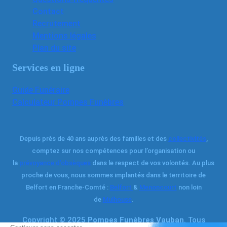
Contact
Recrutement
Mentions légales
Plan du site
Services en ligne
Guide Funéraire
Calculateur Pompes Funèbres
Depuis près de 40 ans auprès des familles et des
collectivités
,
comptez sur nos compétences pour l’organisation ou
la
prévoyance d’obsèques
dans le respect de vos volontés. Au plus
proche de vous, nous sommes implantés dans le territoire de
Belfort en Franche-Comté :
Belfort
&
Menoncourt
non loin
de
Mulhouse
.
Copyright © 2025
Pompes Funèbres Vauban
. Tous