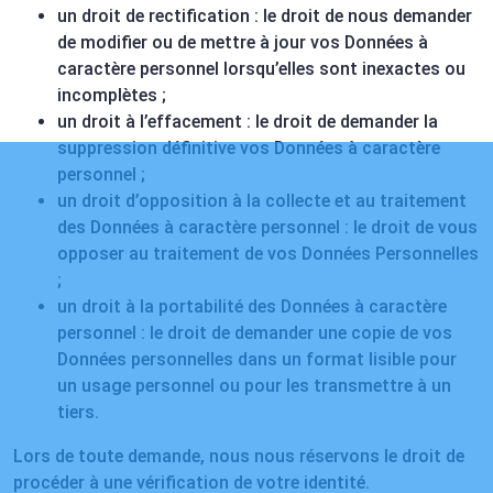
un droit de rectification : le droit de nous demander
de modifier ou de mettre à jour vos Données à
caractère personnel lorsqu’elles sont inexactes ou
incomplètes ;
un droit à l’effacement : le droit de demander la
suppression définitive vos Données à caractère
personnel ;
un droit d’opposition à la collecte et au traitement
des Données à caractère personnel : le droit de vous
opposer au traitement de vos Données Personnelles
;
un droit à la portabilité des Données à caractère
personnel : le droit de demander une copie de vos
Données personnelles dans un format lisible pour
un usage personnel ou pour les transmettre à un
tiers.
Lors de toute demande, nous nous réservons le droit de
procéder à une vérification de votre identité.