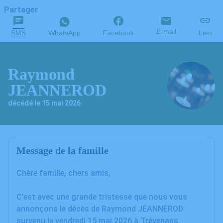
Partager
E-mail
SMS
WhatsApp
Facebook
Lien
Raymond
JEANNEROD
décédé le 15 mai 2026
Message de la famille
Chère famille, chers amis,
C’est avec une grande tristesse que nous vous
annonçons le décès de Raymond JEANNEROD
survenu le vendredi 15 mai 2026 à Trévenans.