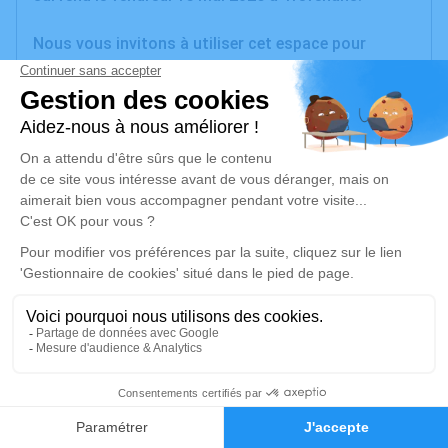
Nous vous invitons à utiliser cet espace pour
laisser vos condoléances, partager des photos
souvenirs, une anecdote ou exprimer vos pensées à
travers des poèmes ou des textes. Cet endroit est
un lieu d'expression dédié à honorer la mémoire de
Raymond JEANNEROD.
Je rends hommage
Cérémonie
jeudi 21 mai 2026 à 14h30
Chapelle Notre Dame de Cravanche
23 Rue de Vesoul
90300 Cravanche
5
Faire-part
Hommages
Je rends hommage