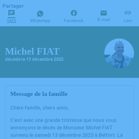
Partager
E-mail
SMS
WhatsApp
Facebook
Lien
Michel FIAT
décédé le 13 décembre 2025
Message de la famille
Chère famille, chers amis,
C’est avec une grande tristesse que nous vous
annonçons le décès de Monsieur Michel FIAT
survenu le samedi 13 décembre 2025 à Belfort. La