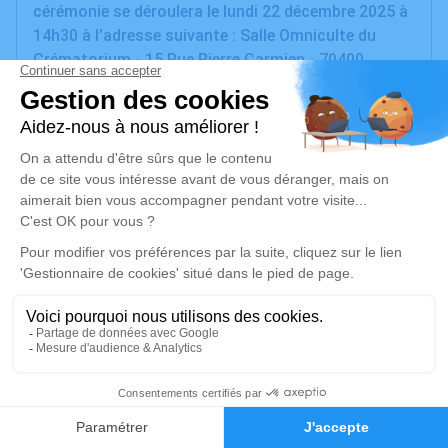
cérémonie se déroulera le lundi 22 décembre 2025 à
14h30 à l’adresse suivante : Salle Omniculte du
Crématorium - 15 Rue Pierre Carmien - 70400
Héricourt.
Nous vous invitons à utiliser cet espace pour
laisser vos condoléances, partager des photos
souvenirs, une anecdote ou exprimer vos pensées à
travers des poèmes ou des textes. Cet endroit est
un lieu d'expression dédié à honorer la mémoire de
Michel FIAT.
Je rends hommage
Cérémonie
lundi 22 décembre 2025 à 14h30
13
Salle Omniculte du Crématorium d'Héricourt
Faire-part
Hommages
15 Rue Pierre Carmien