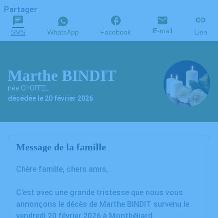
Partager
E-mail
SMS
WhatsApp
Facebook
Lien
Marthe BINDIT
née CHOFFEL
décédée le 20 février 2026
Message de la famille
Chère famille, chers amis,
C’est avec une grande tristesse que nous vous
annonçons le décès de Marthe BINDIT survenu le
vendredi 20 février 2026 à Montbéliard.