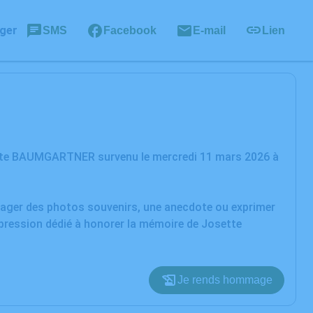
ger
SMS
Facebook
E-mail
Lien
ette BAUMGARTNER survenu le mercredi 11 mars 2026 à
rtager des photos souvenirs, une anecdote ou exprimer
xpression dédié à honorer la mémoire de Josette
Je rends hommage