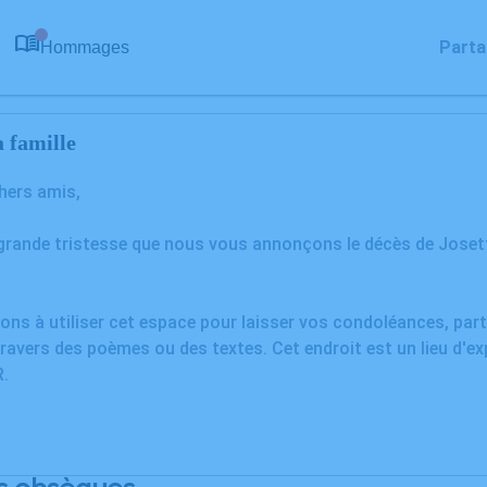
Parta
Hommages
0
 famille
chers amis,
 grande tristesse que nous vous annonçons le décès de Jos
ons à utiliser cet espace pour laisser vos condoléances, pa
ravers des poèmes ou des textes. Cet endroit est un lieu d'e
.