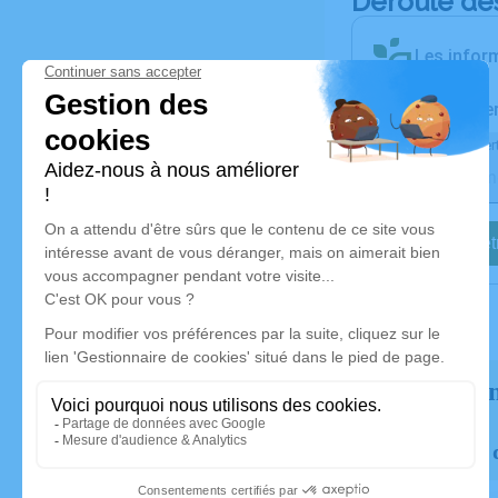
Déroulé de
Les inform
Activez une ale
Recevoir une aler
Je veux êtr
Rendez h
Faites livre