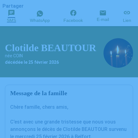
Partager
E-mail
SMS
WhatsApp
Facebook
Lien
Clotilde BEAUTOUR
née COIN
décédée le 25 février 2026
Message de la famille
Chère famille, chers amis,
C’est avec une grande tristesse que nous vous
annonçons le décès de Clotilde BEAUTOUR survenu
le mercredi 25 février 2026 à Belfort.