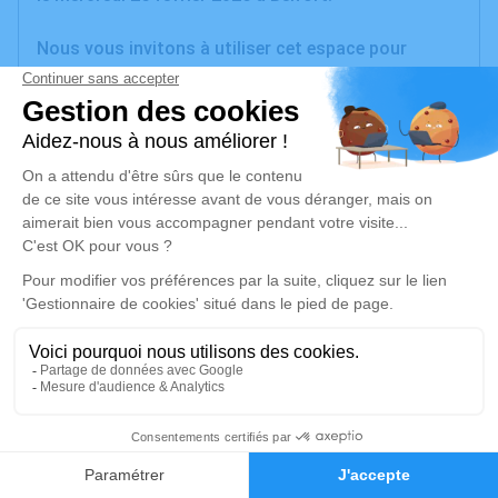
Nous vous invitons à utiliser cet espace pour
laisser vos condoléances, partager des photos
souvenirs, une anecdote ou exprimer vos pensées à
travers des poèmes ou des textes. Cet endroit est
un lieu d'expression dédié à honorer la mémoire de
Clotilde BEAUTOUR.
Je rends hommage
Cérémonie
mardi 03 mars 2026 à 16h00
Salle Omniculte du Crématorium d'Héricourt
15 Rue Pierre Carmien
70400 Héricourt
5
Faire-part
Hommages
Je rends hommage